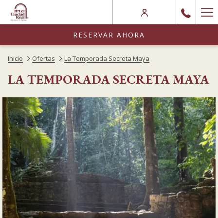
(abre
Ha
en
Me
una
RESERVAR AHORA
nueva
Inicio
Ofertas
La Temporada Secreta Maya
pestaña)
LA TEMPORADA SECRETA MAYA