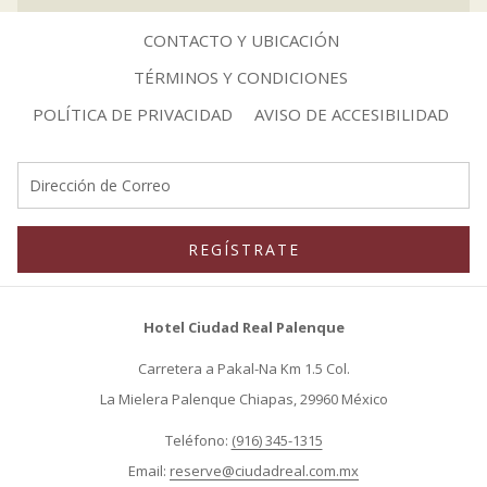
CONTACTO Y UBICACIÓN
TÉRMINOS Y CONDICIONES
ABRE
ABR
POLÍTICA DE PRIVACIDAD
AVISO DE ACCESIBILIDAD
EN
EN
UNA
UNA
NUEVA
NUE
PESTAÑA
PES
REGÍSTRATE
Hotel Ciudad Real Palenque
Carretera a Pakal-Na Km 1.5 Col.
La Mielera Palenque Chiapas, 29960 México
Teléfono:
(916) 345-1315
Email:
reserve@ciudadreal.com.mx