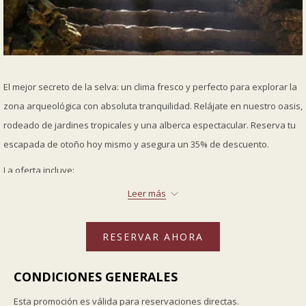
El mejor secreto de la selva: un clima fresco y perfecto para explorar la
zona arqueológica con absoluta tranquilidad. Relájate en nuestro oasis,
rodeado de jardines tropicales y una alberca espectacular. Reserva tu
escapada de otoño hoy mismo y asegura un 35% de descuento.
La oferta incluye:
Leer más
Hasta un 30% de descuento sobre nuestra mejor tarifa
disponible.
Coctel de bienvenida de cortesía a tu llegada.
RESERVAR AHORA
Wi-Fi de cortesía en habitaciones y áreas públicas.
Agua embotellada en la habitación.
CONDICIONES GENERALES
Estacionamiento privado y seguro sin costo en la propiedad.
Esta promoción es válida para reservaciones directas.