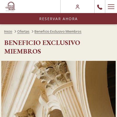
(abre
Ha
en
Me
una
RESERVAR AHORA
nueva
Inicio
Ofertas
Beneficio Exclusivo Miembros
pestaña)
BENEFICIO EXCLUSIVO
MIEMBROS