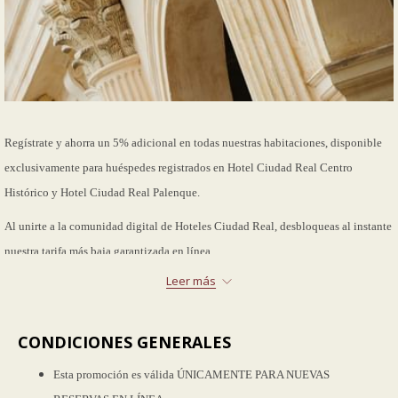
Regístrate y ahorra un 5% adicional en todas nuestras habitaciones, disponible
exclusivamente para huéspedes registrados en Hotel Ciudad Real Centro
Histórico y Hotel Ciudad Real Palenque.
Al unirte a la comunidad digital de Hoteles Ciudad Real, desbloqueas al instante
nuestra tarifa más baja garantizada en línea.
Leer más
La oferta incluye:
5% de descuento
adicional
sobre
nuestra Mejor Tarifa Disponible (BAR).
CONDICIONES GENERALES
Coctel de bienvenida de cortesía a tu
llegada (receta
tradicional
regional).
Esta promoción es válida ÚNICAMENTE PARA NUEVAS
Hasta dos niños (de 15 años o menos) se hospedan GRATIS compartiendo